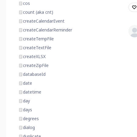
cos
count (aka cnt)
createCalendarEvent
createCalendarReminder
createTempFile
createTextFile
createXLSX
createZipFile
databaseId
date
datetime
day
days
degrees
dialog
duplicate