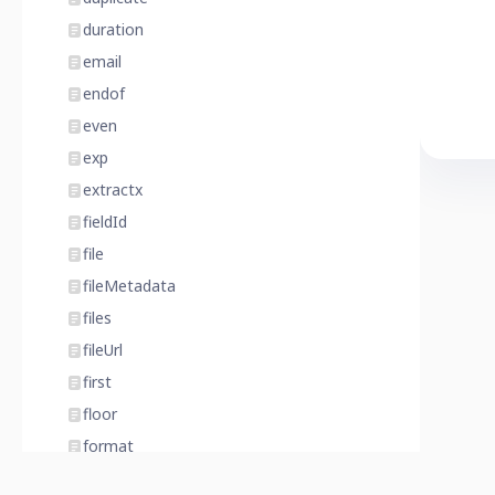
duration
email
endof
even
exp
extractx
fieldId
file
fileMetadata
files
fileUrl
first
floor
format
formatJSON