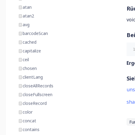
atan
Rü
atan2
voi
avg
barcodeScan
Bei
cached
capitalize
ceil
Erg
chosen
clientLang
Si
closeAllRecords
uns
closeFullscreen
sha
closeRecord
color
concat
Fu
contains