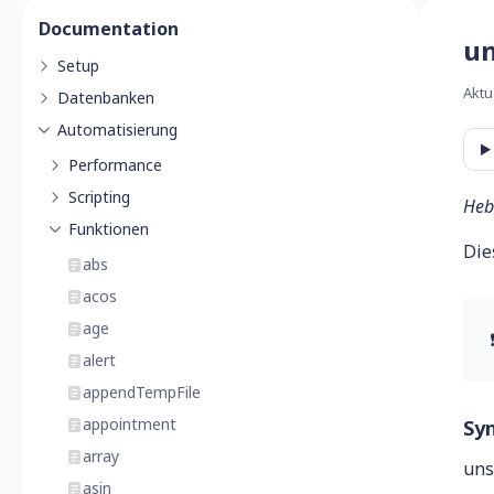
Documentation
un
Setup
Aktu
Datenbanken
Automatisierung
Performance
Scripting
Heb
Funktionen
Die
abs
acos
age
alert
appendTempFile
appointment
Sy
array
uns
asin