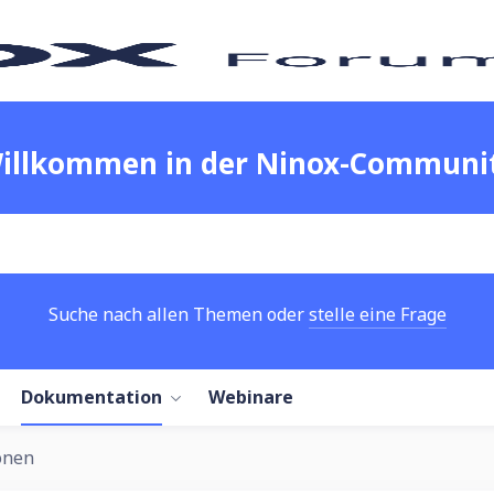
illkommen in der Ninox-Communi
Suche nach allen Themen oder
stelle eine Frage
Dokumentation
Webinare
onen