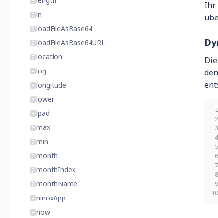
length
Ihr
ln
übe
loadFileAsBase64
Dy
loadFileAsBase64URL
location
Die
log
den
ent
longitude
lower
lpad
max
min
month
monthIndex
monthName
ninoxApp
now