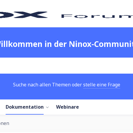
illkommen in der Ninox-Communi
Suche nach allen Themen oder
stelle eine Frage
Dokumentation
Webinare
onen