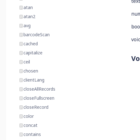
tex
atan
nu
atan2
avg
boo
barcodeScan
voi
cached
capitalize
Vo
ceil
chosen
clientLang
closeAllRecords
closeFullscreen
closeRecord
color
concat
contains