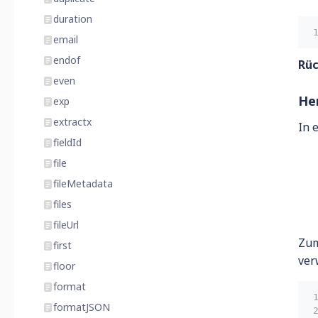
duration
email
endof
Rü
even
He
exp
extractx
In 
fieldId
file
fileMetadata
files
fileUrl
Zum
first
ver
floor
format
formatJSON