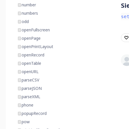
Si
number
numbers
se
odd
openFullscreen
openPage
openPrintLayout
openRecord
openTable
openURL
parseCSV
parseJSON
parseXML
phone
popupRecord
pow