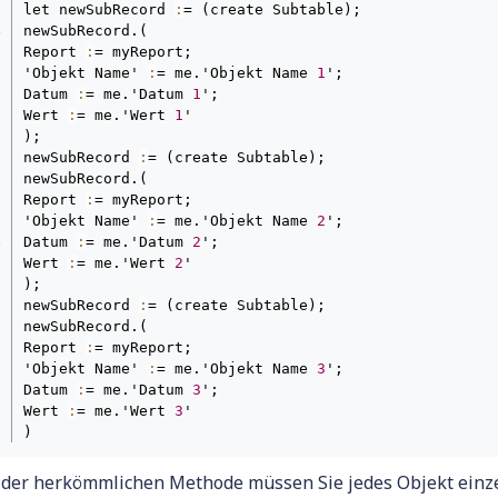
let newSubRecord 
:
= (create Subtable);

newSubRecord.(

Report 
:
= myReport;

'Objekt Name' 
:
= me.'Objekt Name 
1
';

Datum 
:
= me.'Datum 
1
';

Wert 
:
= me.'Wert 
1
'

);

newSubRecord 
:
= (create Subtable);

newSubRecord.(

Report 
:
= myReport;

'Objekt Name' 
:
= me.'Objekt Name 
2
';

Datum 
:
= me.'Datum 
2
';

Wert 
:
= me.'Wert 
2
'

);

newSubRecord 
:
= (create Subtable);

newSubRecord.(

Report 
:
= myReport;

'Objekt Name' 
:
= me.'Objekt Name 
3
';

Datum 
:
= me.'Datum 
3
';

Wert 
:
= me.'Wert 
3
'

)
 der herkömmlichen Methode müssen Sie jedes Objekt einze