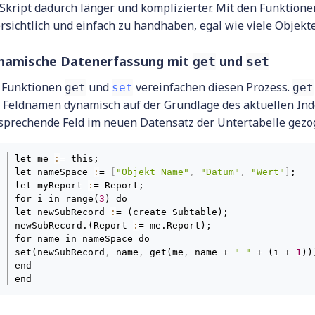
 Skript dadurch länger und komplizierter. Mit den Funktion
rsichtlich und einfach zu handhaben, egal wie viele Objekte
namische Datenerfassung mit
und
get
set
 Funktionen
und
vereinfachen diesen Prozess.
get
set
get
 Feldnamen dynamisch auf der Grundlage des aktuellen Inde
sprechende Feld im neuen Datensatz der Untertabelle gezo
let me 
:
= this;

let nameSpace 
:
= 
[
"Objekt Name"
,
"Datum"
,
"Wert"
]
;

let myReport 
:
= Report;

for i in range(
3
) do

let newSubRecord 
:
= (create Subtable);

newSubRecord.(Report 
:
= me.Report);

for name in nameSpace do

set(newSubRecord
,
 name
,
 get(me
,
 name + 
" "
 + (i + 
1
)))
end

end