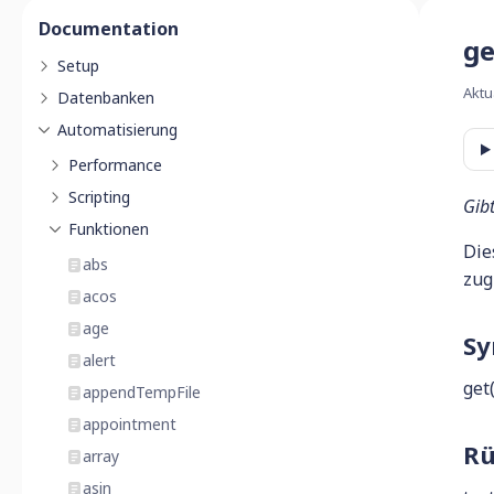
Documentation
ge
Setup
Aktu
Datenbanken
Automatisierung
Performance
Scripting
Gib
Funktionen
Die
abs
zug
acos
age
Sy
alert
get(
appendTempFile
appointment
Rü
array
asin