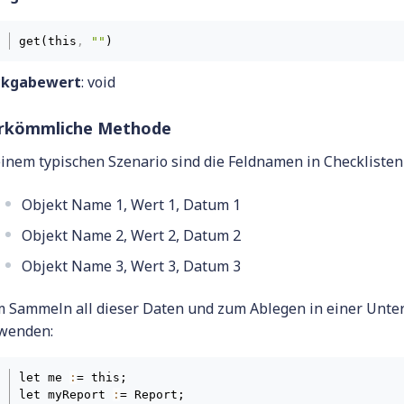
get(this
,
""
)
ckgabewert
: void
rkömmliche Methode
einem typischen Szenario sind die Feldnamen in Checkliste
Objekt Name 1, Wert 1, Datum 1
Objekt Name 2, Wert 2, Datum 2
Objekt Name 3, Wert 3, Datum 3
 Sammeln all dieser Daten und zum Ablegen in einer Unte
wenden:
let me 
:
= this;

let myReport 
:
= Report;
