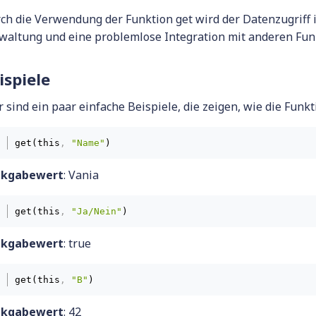
ch die Verwendung der Funktion get wird der Datenzugriff i
waltung und eine problemlose Integration mit anderen Fun
ispiele
r sind ein paar einfache Beispiele, die zeigen, wie die Funk
get(this
,
"Name"
)
ckgabewert
: Vania
get(this
,
"Ja/Nein"
)
ckgabewert
: true
get(this
,
"B"
)
ckgabewert
: 42