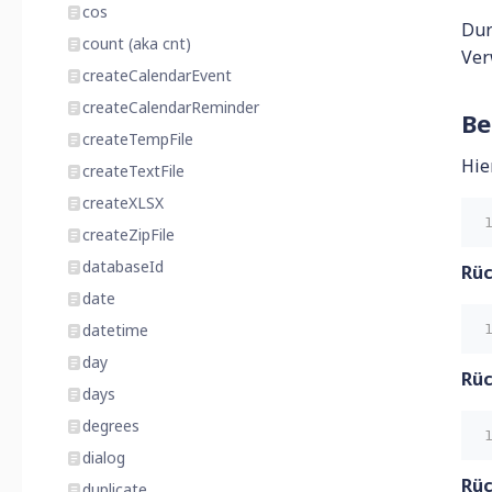
cos
Dur
count (aka cnt)
Ver
createCalendarEvent
createCalendarReminder
Be
createTempFile
Hie
createTextFile
createXLSX
createZipFile
databaseId
Rü
date
datetime
day
Rü
days
degrees
dialog
Rü
duplicate