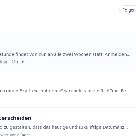
Folgen
Liebe Ninox-Community, unsere Offene Sprechstunde findet von nun an alle zwei Wochen statt. Anmelden könnt Ihr euch über diesen Link.
68
1
Hallo vor dem generieren einer Mail schreibe ich einen Brieftext mit den >Sharelinks< in ein RichText-Feld (html eingestellt) jetzt möchte ich aber die Schriftfarbe,…
terscheiden
Hallo, gibt es eine Möglichkeit das Datumfeld so zu gestalten, dass das heutige und zukünftige Datumanzeigen farblich anders unterlegt aussehen, zum Beispiel gelb, als ein abgelaufener Zeitrum?…
twort
vor 2 Tagen