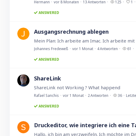
Hermann
vor 8 Monaten
13
Antworten
125
1
ANSWERED
Ausgangsrechnung ablegen
Johannes Fredeweß
vor 1 Monat
4
Antworten
61
ANSWERED
ShareLink
ShareLink not Working ? What happend
Rafael Sanchis
vor 1 Monat
2
Antworten
36
Letzt
ANSWERED
Druckeditor, wie integriere ich eine T