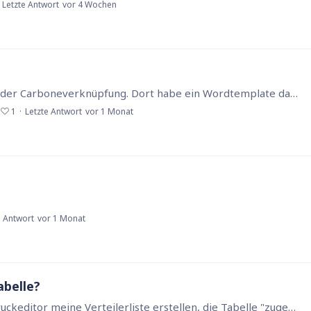
Letzte Antwort
vor 4 Wochen
Mein Plan: Ich arbeite am Imac. Ich arbeite mit der Carboneverknüpfung. Dort habe ein Wordtemplate das im JSON die Daten erhält. Ich habe als Basis die Einstellung immer auf Testdruck.…
1
Letzte Antwort
vor 1 Monat
e Antwort
vor 1 Monat
abelle?
Hallo, ich bin am verzweifeln. Ich möchte im Druckeditor meine Verteilerliste erstellen, die Tabelle "zugehörige Anzeigen" platzieren um das ganze dann auszudrucken.…