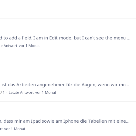
Guys 😔 I need help I have an old db and wanted to add a field. I am in Edit mode, but I can't see the menu to add fields.... If I create a new table, then I get the message I tried to import the db..…
te Antwort
vor 1 Monat
Man muss ja mit der Zeit gehen, und außerdem ist das Arbeiten angenehmer für die Augen, wenn wir einen Dark Mode hätten (Theme) Wird sowas kommen?
1
Letzte Antwort
vor 1 Monat
Hallo, ich habe seit ein paar Tagen das Problem, dass mir am Ipad sowie am Iphone die Tabellen mit einem viel zu großen Abstand dargestellt werden.Kann mir bitte jemand veraten wie ich Sie wieder auf…
rt
vor 1 Monat