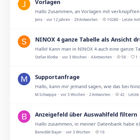
Vorlagen
Jens
vor 12 Jahren
29
Antworten
10280
Letzte An
NINOX 4 ganze Tabelle als Ansicht d
Stefan Klotke
vor 3 Wochen
4
Antworten
56
1
Supportanfrage
M.Schwippe
vor 3 Wochen
2
Antworten
42
Letzte
Anzeigefeld über Auswahlfeld filtern
Benedikt Bayer
vor 3 Wochen
16