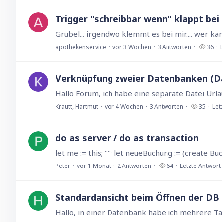
Trigger "schreibbar wenn" klappt be
apothekenservice
vor 3 Wochen
3
Antworten
36
Verknüpfung zweier Datenbanken (D
Krautt, Hartmut
vor 4 Wochen
3
Antworten
35
Let
do as server / do as transaction
Peter
vor 1 Monat
2
Antworten
64
Letzte Antwort
Standardansicht beim Öffnen der DB