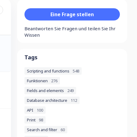
Content aside
Category actions
Eine Frage stellen
Beantworten Sie Fragen und teilen Sie Ihr
Wissen
Tags
Scripting and functions
548
Funktionen
276
Fields and elements
249
Database architecture
112
API
100
Print
98
Search and filter
60