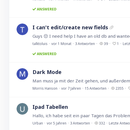
ANSWERED
I can't edit/create new fields
talktoluis
vor 1 Monat
3
Antworten
39
1
Letz
ANSWERED
Dark Mode
Morris Hanson
vor 7 Jahren
15
Antworten
2355
Ipad Tabellen
Urban
vor 5 Jahren
3
Antworten
332
Letzte Antwo