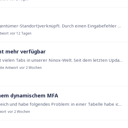
ich habe 2 Tabellen in einer N:1-Beziehung (Eigentümer-Standort)verknüpft. Durch einen Eingabefehler möchte ich die Verknüpfung lösen um einen Standort mit einem anderen Eigentümer zu verknüpfen.…
ntwort
vor 12 Tagen
cht mehr verfügbar
Hallo zusammen, wir haben einzelne Seiten mit vielen Tabs in unserer Ninox-Welt. Seit dem letzten Update ist leider kein vertikaler Scroll-Bar mehr enthalten,…
zte Antwort
vor 2 Wochen
einem dynamischem MFA
Hallo in die Runde, ich arbeite im Bauträgerbereich und habe folgendes Problem: in einer Tabelle habe ich die möglichen Kaufpreisraten (MaBV-Raten) erfasst mit dem anteiligen Prozentsatz am Kaufpreis.…
wort
vor 2 Wochen