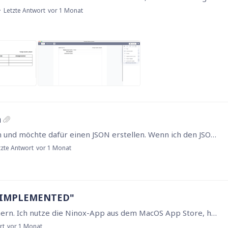
Letzte Antwort
vor 1 Monat
n
Ich habe diese Vorlage in der Datenbank liegen und möchte dafür einen JSON erstellen. Wenn ich den JSON, den ich mit dieser Abfrage baue aus dem Textfeld copypaste in Carbone Studio packe,…
tzte Antwort
vor 1 Monat
OT IMPLEMENTED"
Hallo! Ich muss dringend meine Datenbank sichern. Ich nutze die Ninox-App aus dem MacOS App Store, habe die neueste Version - und es kommt nach dem Versuch zu sichern immer die völlig nichtssagende…
rt
vor 1 Monat