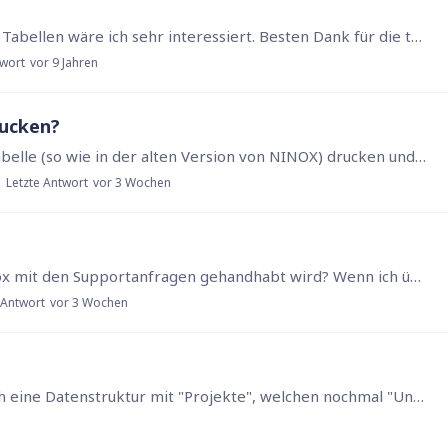
Hallo Zusammen, an Vorlagen mit verknüpften Tabellen wäre ich sehr interessiert. Besten Dank für die tolle Arbeit MfG Jens
twort
vor 9 Jahren
rucken?
Hallo! Kann man in NINOX 4 auch eine ganze Tabelle (so wie in der alten Version von NINOX) drucken und wenn ja wo versteckt sich das Druckzeichen? Vielen Dank für die Hilfe.
Letzte Antwort
vor 3 Wochen
Hallo, kann mir jemand sagen, wie das bei Ninox mit den Supportanfragen gehandhabt wird? Wenn ich über das Supportformular eine Anfrage stelle, kommt dann eine Mail, dass die Anfrage eingegangen ist,…
 Antwort
vor 3 Wochen
Hallo zusammen, in meiner Datenbank habe ich eine Datenstruktur mit "Projekte", welchen nochmal "Unterprojekten" zugeordnet werden. Um eine Buchung vorzunehmen, habe ich mir eine Tabelle angelegt,…