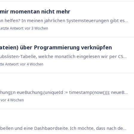
i mir momentan nicht mehr
Grübel... irgendwo klemmt es bei mir.... wer kann helfen? In meinen jährlichen Systemsteuerungen gibt es das ja/nein-Feld, ob die Tabellen Debitor-Kreditor-Inhaber vor Überschreiben geschützt werden…
Letzte Antwort
vor 3 Wochen
ateien) über Programmierung verknüpfen
Hallo Forum, ich habe eine separate Datei Urlaubslisten-Tabelle, welche monatlich eingelesen wir per CSV-Datei. Nun möchte ich beim einlesen oder nachher in einer Massenbearbeitung den…
zte Antwort
vor 4 Wochen
let me := this; ""; let neueBuchung := (create Buchung);n eueBuchung.(uniqueId := timestamp(now())); neueBuchung.(Datum := today()); neueBuchung.(Buchungstext := me.Buchungstext); neueBuchung.…
vor 4 Wochen
Hallo, in einer Datenbank habe ich mehrere Tabellen und eine Dashbaordseite. Ich möchte, dass nach dem Öffnen der Datenbank automatisch die Dashboardseite geöffnet wird. Wie kann ich das erreichen?