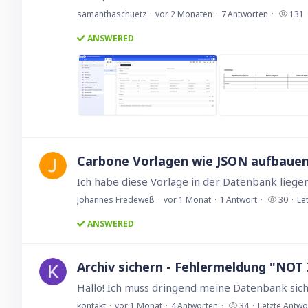
samanthaschuetz
vor 2 Monaten
7
Antworten
131
ANSWERED
Carbone Vorlagen wie JSON aufbaue
Johannes Fredeweß
vor 1 Monat
1
Antwort
30
Le
ANSWERED
Archiv sichern - Fehlermeldung "N
kontakt
vor 1 Monat
4
Antworten
34
Letzte Antwo