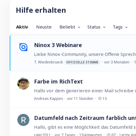
Hilfe erhalten Category
Hilfe erhalten
Aktiv
Neuste
Beliebt
Status
Tags
Ninox 3 Webinare
T. Wiedenbrueck
vor 3 Monaten
OFFIZIELLE STIMME
Farbe im RichText
Andreas Kappes
vor 11 Stunden
13
Datumfeld nach Zeitraum farblich un
raler2011
vor 7 Tagen
19
Antworten
67
Letzte An