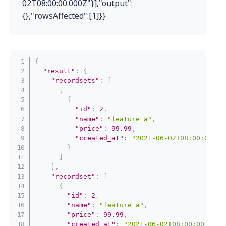
02T08:00:00.000Z"}],"output":
{},"rowsAffected":[1]}}
{
"result"
:
{
"recordsets"
:
[
[
{
"id"
:
2
,
"name"
:
"feature a"
,
"price"
:
99.99
,
"created_at"
:
"2021-06-02T08:00:00.00
}
]
]
,
"recordset"
:
[
{
"id"
:
2
,
"name"
:
"feature a"
,
"price"
:
99.99
,
"created_at"
:
"2021-06-02T08:00:00.000Z