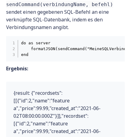
sendCommand(verbindungName, befehl)
sendet einen gegebenen SQL-Befehl an eine
verknüpfte SQL-Datenbank, indem es den
Verbindungsnamen angibt.
do as server

    formatJSON(sendCommand("MeineSQLVerbindung",
end
Ergebnis:
{result: {"recordsets":
[[{"id":2,"name":"feature
a","price":99.99,"created_at":"2021-06-
02T08:00:00.000Z"}]],"recordset":
[{"id":2,"name":"feature
a","price":99.99,"created_at":"2021-06-