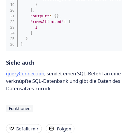
}
]
,
"output"
:
{
}
,
"rowsAffected"
:
[
1
]
}
}
Siehe auch
queryConnection
, sendet einen SQL-Befehl an eine
verknüpfte SQL-Datenbank und gibt die Daten des
Datensatzes zurück.
Funktionen
Gefällt mir
Folgen