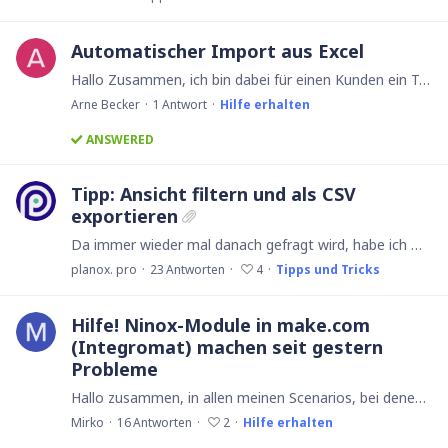
Automatischer Import aus Excel
Hallo Zusammen, ich bin dabei für einen Kunden ein Tool zu erstellen in denen Preislisten verglichen werden sollen. Die Daten die hierzu verglichen werden sollen werden allerdings als Excel/CSV…
Arne Becker
1
Antwort
Hilfe erhalten
ANSWERED
Tipp: Ansicht filtern und als CSV
exportieren
Da immer wieder mal danach gefragt wird, habe ich mal eine kleine Beispiel-Datenbank erstellt, mit der sich die Daten einer Ansicht filtern und in eine CSV-Datei schreiben lassen,…
planox. pro
23
Antworten
4
Tipps und Tricks
Hilfe! Ninox-Module in make.com
(Integromat) machen seit gestern
Probleme
Hallo zusammen, in allen meinen Scenarios, bei denen ich Ninox-Module "Look Up Record" verwende, kommt seit gestern (05.12.22) folgende Fehlermeldung IMLError Function 'formatOutputAlt' finished with…
Mirko
16
Antworten
2
Hilfe erhalten