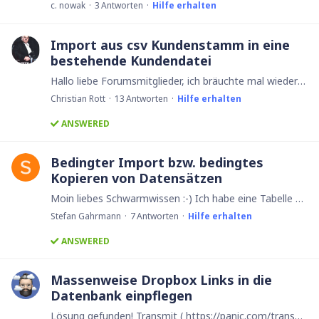
c. nowak
3
Antworten
Hilfe erhalten
Import aus csv Kundenstamm in eine
bestehende Kundendatei
Hallo liebe Forumsmitglieder, ich bräuchte mal wieder euer Schwarmwissen. Ich habe für unser Team eine Datenbank erstellt die zur Kundenbetreuung Kundenbesuch dient.…
Christian Rott
13
Antworten
Hilfe erhalten
ANSWERED
Bedingter Import bzw. bedingtes
Kopieren von Datensätzen
Moin liebes Schwarmwissen :-) Ich habe eine Tabelle aus einem csv-Ipmport und möchte nun alle Datensätze in eine vorhandene Tabelle übernehmen, die nicht schon in der Zieltabelle sind,…
Stefan Gahrmann
7
Antworten
Hilfe erhalten
ANSWERED
Massenweise Dropbox Links in die
Datenbank einpflegen
Lösung gefunden! Transmit ( https://panic.com/transmit) ist ein Tool für Mac- User um Dateien zu "schaufeln" . Es gibt bestimmt auch etwas wir Microsoft Anwender.…