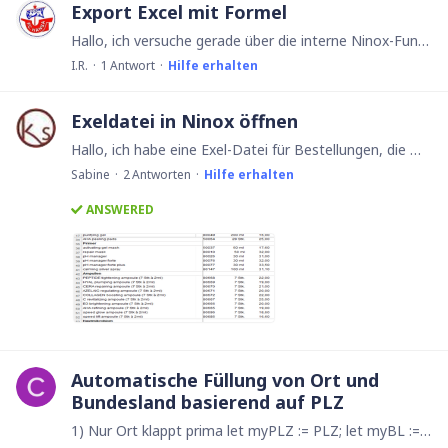
Export Excel mit Formel
Hallo, ich versuche gerade über die interne Ninox-Funktion eine Excel-Datei zu erzeugen. Passt soweit ganz gut, bei der Formelbildung beim Export scheiter ich aber.…
I.R.
1
Antwort
Hilfe erhalten
Exeldatei in Ninox öffnen
Hallo, ich habe eine Exel-Datei für Bestellungen, die mir mein Lieferant zur Verfügung stellt. Leider kann ich nur über diese Datei bestellen. (Kennt wahrscheinlich noch nicht Ninox 😒) Wie kann ich…
Sabine
2
Antworten
Hilfe erhalten
ANSWERED
Automatische Füllung von Ort und
Bundesland basierend auf PLZ
1) Nur Ort klappt prima let myPLZ := PLZ; let myBL := Bundesland; let ANZ := cnt((select Postleitzahlen_D where Plz = myPLZ).Nr); if ANZ = 1 then 'Ort wählen' :…