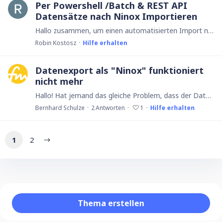
Per Powershell /Batch & REST API
Datensätze nach Ninox Importieren
Hallo zusammen, um einen automatisierten Import nach Ninox hinzubekommen würde ich gerne csv Dateien nach Ninox per PowerShell oder Batch importieren. Eine fertige JSON im verlangten Format zu…
Robin Kostosz
Hilfe erhalten
Datenexport als "Ninox" funktioniert
nicht mehr
Hallo! Hat jemand das gleiche Problem, dass der Datenexport als Ninox-Datenbank nicht mehr funktioniert. Vor ein paar Tagen ging das noch, heute kurbelt Ninox nur ewig ergebnislos herum.…
Bernhard Schulze
2
Antworten
1
Hilfe erhalten
1
2
Content aside
Thema erstellen