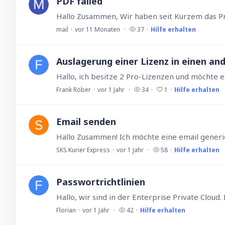
PDF failed
mail
vor 11 Monaten
37
Hilfe erhalten
Auslagerung einer Lizenz in einen an
Frank Röber
vor 1 Jahr
34
1
Hilfe erhalten
Email senden
SKS Kurier Express
vor 1 Jahr
58
Hilfe erhalten
Passwortrichtlinien
Florian
vor 1 Jahr
42
Hilfe erhalten