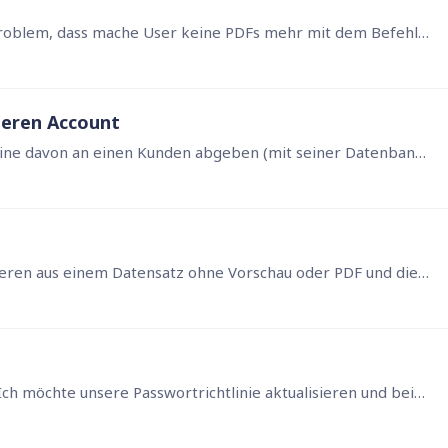
Hallo Zusammen, Wir haben seit Kurzem das Problem, dass mache User keine PDFs mehr mit dem Befehl cre.(Datei := importFile(cre, printAndSaveRecord(myNr, „Layout"), DateiPlanungName)); drucken können,…
deren Account
Hallo, ich besitze 2 Pro-Lizenzen und möchte eine davon an einen Kunden abgeben (mit seiner Datenbank). In der Abonnenmentverwaltung ist das aber so garnicht vorgesehen,…
Hallo Zusammen! Ich möchte eine email generieren aus einem Datensatz ohne Vorschau oder PDF und diese dann versenden. Ist sowas möglich?
Hallo, wir sind in der Enterprise Private Cloud. Ich möchte unsere Passwortrichtlinie aktualisieren und beispielsweise die geforderte Länge erhöhen. Dazu habe ich Fragen:…