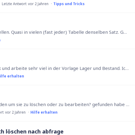
Letzte Antwort
vor 2 Jahren
Tipps und Tricks
Moin, Ich möchte|muss recht viele Felder erstellen. Quasi in vielen (fast jeder) Tabelle denselben Satz. Geht das eleganter, als in jeder einzelnen Tabelle diese per Klick's erstellen und einstellen…
n
Hallo zusammen, ich nutze seit längerem Ninox und arbeite sehr viel in der Vorlage Lager und Bestand. Ich habe einmal eine Tabelle "Artikel" und möchte dort die Lagerbuchungen von insgesamt 4 lagern…
ilfe erhalten
Hallo , wo kann ich die vorhandenen Rechte finden um sie zu löschen oder zu bearbeiten? gefunden habe ich das Anlegen neuer Rechte:…
ort
vor 2 Jahren
Hilfe erhalten
h löschen nach abfrage