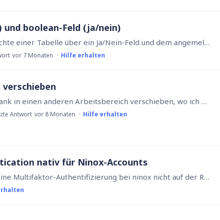
 und boolean-Feld (ja/nein)
Nabend zusammen, ich versuche die Schreibrechte einer Tabelle über ein Ja/Nein-Feld und dem angemeldeten User zu steuern. Eine kleine Benutzer-Rechte-Verwaltung sozusagen.…
wort
vor 7 Monaten
Hilfe erhalten
 verschieben
Hallo zusammen, ich würde gerne eine Datenbank in einen anderen Arbeitsbereich verschieben, wo ich dann Nutzer hinterlege. Der Adminbereich soll nur für mich sichtbar sein, mit allen Testdatenbanken,…
tzte Antwort
vor 8 Monaten
Hilfe erhalten
tication nativ für Ninox-Accounts
Hi, mein letzter Stand vom Frühjahr war, dass eine Multifaktor-Authentifizierung bei ninox nicht auf der Roadmap steht. Das finde ich weiterhin sehr schade,…
erhalten