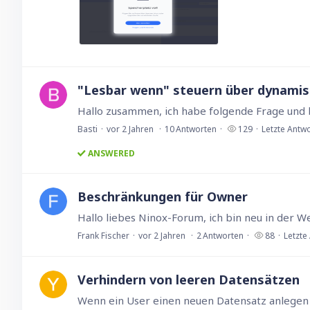
"Lesbar wenn" steuern über dynamis
Basti
vor 2 Jahren
10
Antworten
129
Letzte Antw
ANSWERED
Beschränkungen für Owner
Frank Fischer
vor 2 Jahren
2
Antworten
88
Letzte
Verhindern von leeren Datensätzen