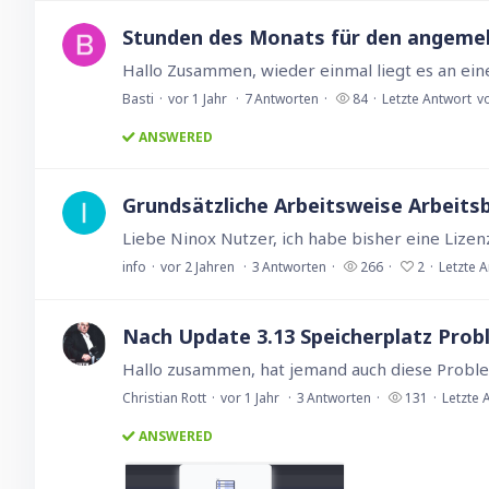
Stunden des Monats für den angeme
Basti
vor 1 Jahr
7
Antworten
84
Letzte Antwort
vo
ANSWERED
Grundsätzliche Arbeitsweise Arbeits
info
vor 2 Jahren
3
Antworten
266
2
Letzte 
Nach Update 3.13 Speicherplatz Pro
Christian Rott
vor 1 Jahr
3
Antworten
131
Letzte 
ANSWERED