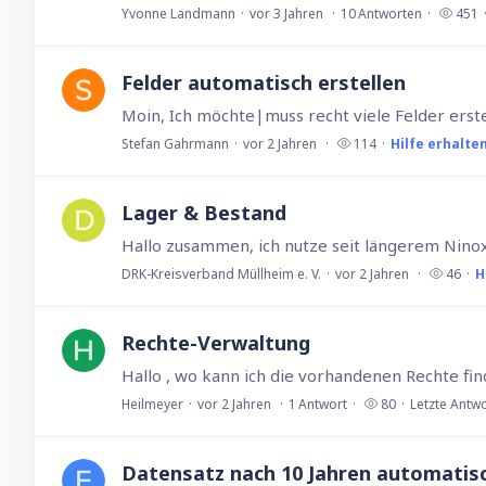
Yvonne Landmann
vor 3 Jahren
10
Antworten
451
Felder automatisch erstellen
Stefan Gahrmann
vor 2 Jahren
114
Hilfe erhalte
Lager & Bestand
DRK-Kreisverband Müllheim e. V.
vor 2 Jahren
46
H
Rechte-Verwaltung
Heilmeyer
vor 2 Jahren
1
Antwort
80
Letzte Antw
Datensatz nach 10 Jahren automatisc