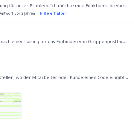
Hey, ich bin grade auf der Suche nach einer Lösung für unser Problem. Ich möchte eine Funktion schreiben die einen Datensatz nach 10 Jahren löscht, aber vorher eine E-Mail sendet,…
 Antwort
vor 2 Jahren
Hilfe erhalten
Hallo zusammen, wir sind aktuell auf der Suche nach einer Lösung für das Einbinden von Gruppenpostfächern in Ninox. Ziel ist es, dass die einzelnen User jeweils E-Mail aus gemeinsam genutzten…
Hallo, ich möchte in meiner Tabelle ein Feld erstellen, wo der Mitarbeiter oder Kunde einen Code eingibt und danach die Berechtigung erhält ein Formular oder Datei zu öffnen.…