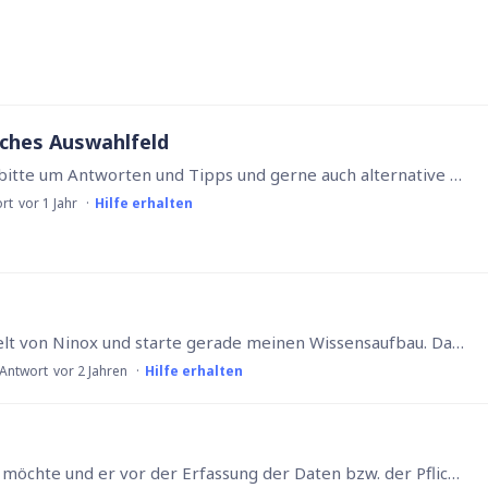
ches Auswahlfeld
Hallo zusammen, ich habe folgende Frage und bitte um Antworten und Tipps und gerne auch alternative bessere Lösungen: Ich möchte über ein dynamisches Auswahlfeld steuern wer bestimmte Datensätze in…
ort
vor 1 Jahr
Hilfe erhalten
Hallo liebes Ninox-Forum, ich bin neu in der Welt von Ninox und starte gerade meinen Wissensaufbau. Daher heute eine Frage zum Thema "Berechtigungen". Gibt es eine Möglichkeit, die Inhalte (Datenbank,…
 Antwort
vor 2 Jahren
Hilfe erhalten
Wenn ein User einen neuen Datensatz anlegen möchte und er vor der Erfassung der Daten bzw. der Pflichtfelder prozessual unterbrochen wird, wird dennoch ein neuer - leerer Datensatz angelegt.…