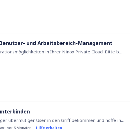
, Benutzer- und Arbeitsbereich-Management
In diesem Video erklären wir Ihnen die Konfigurationsmöglichkeiten in Ihrer Ninox Private Cloud. Bitte beachten Sie, dass unter Umständen kleine Änderungen in der Benennung von einigen Funktionen…
unterbinden
Hallo Ninoxler, ich möchte den "Klickwahn" einiger übermütiger User in den Griff bekommen und hoffe ihr habt eine Idee dazu. Im Dashboard sieht ein Mitarbeiter seine Projekte an denen er beteiligt…
wort
vor 6 Monaten
Hilfe erhalten