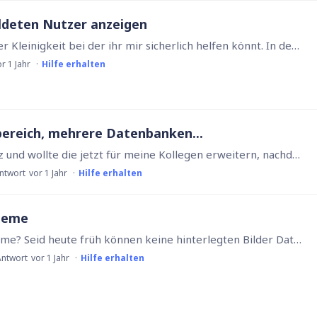
ldeten Nutzer anzeigen
Hallo Zusammen, wieder einmal liegt es an einer Kleinigkeit bei der ihr mir sicherlich helfen könnt. In der Zeiterfassung sollen im Dashboard die bisher erfassten Stunden des Monats des jeweils…
r 1 Jahr
Hilfe erhalten
bereich, mehrere Datenbanken...
Liebe Ninox Nutzer, ich habe bisher eine Lizenz und wollte die jetzt für meine Kollegen erweitern, nachdem ich die meisten Daten importiert habe. Deswegen habe ich mir die Videos und Hilfeseiten…
Antwort
vor 1 Jahr
Hilfe erhalten
bleme
Hallo zusammen, hat jemand auch diese Probleme? Seid heute früh können keine hinterlegten Bilder Dateien mehr angezeigt werden. Es kommt diese Meldung obwohl noch 5 GB an Speicher frei wären.…
Antwort
vor 1 Jahr
Hilfe erhalten