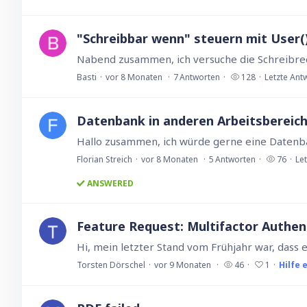
"Schreibbar wenn" steuern mit User()
Basti
vor 8 Monaten
7
Antworten
128
Letzte Ant
Datenbank in anderen Arbeitsbereich
Florian Streich
vor 8 Monaten
5
Antworten
76
Le
ANSWERED
Feature Request: Multifactor Authen
Torsten Dörschel
vor 9 Monaten
46
1
Hilfe 