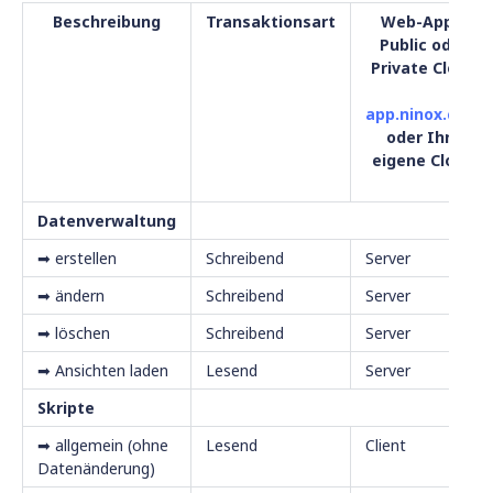
Beschreibung
Transaktionsart
Web-App –
Public oder
Private Cloud
app.ninox.com
oder Ihre
eigene Cloud
Datenverwaltung
➡ erstellen
Schreibend
Server
➡ ändern
Schreibend
Server
➡ löschen
Schreibend
Server
➡ Ansichten laden
Lesend
Server
Skripte
➡ allgemein (ohne
Lesend
Client
Datenänderung)