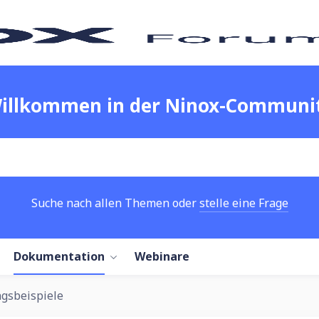
illkommen in der Ninox-Communi
Suche nach allen Themen oder
stelle eine Frage
Dokumentation
Webinare
gsbeispiele