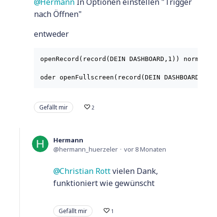
Hermann
In Optionen einstellen "Trigger
nach Öffnen"
entweder
openRecord(record(DEIN DASHBOARD,1)) normal An
Gefällt mir
2
Hermann
hermann_huerzeler
vor 8 Monaten
Christian Rott
vielen Dank,
funktioniert wie gewünscht
Gefällt mir
1