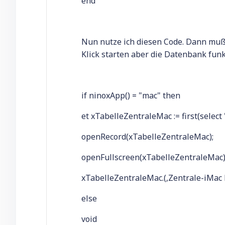
end
Nun nutze ich diesen Code. Dann muß 
Klick starten aber die Datenbank funk
if ninoxApp() = "mac" then
et xTabelleZentraleMac := first(select 
openRecord(xTabelleZentraleMac);
openFullscreen(xTabelleZentraleMac)
xTabelleZentraleMac.(‚Zentrale-iMac Fu
else
void