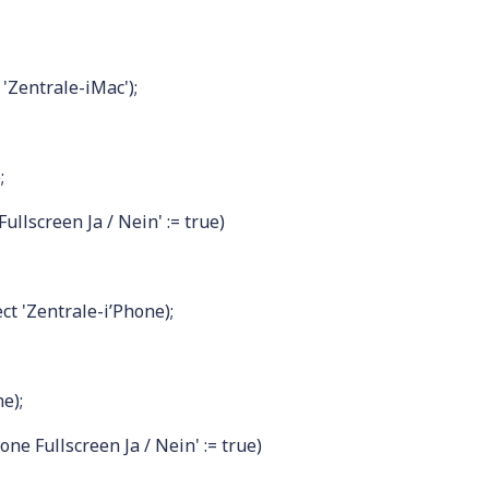
 'Zentrale-iMac');
;
llscreen Ja / Nein' := true)
ct 'Zentrale-i’Phone);
e);
e Fullscreen Ja / Nein' := true)