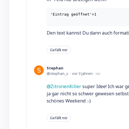
'Eintrag geöffnet'=1

Den text kannst Du dann auch format
Gefällt mir
Stephan
stephan_s
vor 3 Jahren
ZitronenKiller
super Idee! Ich war g
ja gar nicht so schwer gewesen selb
schönes Weekend :-)
Gefällt mir