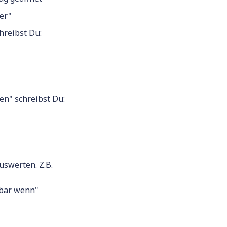
er"
chreibst Du:
en" schreibst Du:
uswerten. Z.B.
bbar wenn"