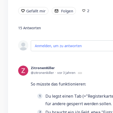
2
Gefällt mir
Folgen
15
Antworten
Anmelden, um zu antworten
ZitronenKiller
zitronenkiller
vor 3 Jahren
So müsste das funktionieren:
Du legst einen Tab (="Registerkart
für andere gesperrt werden sollen.
Du braucht ein j/n Feld, etwa "Eint