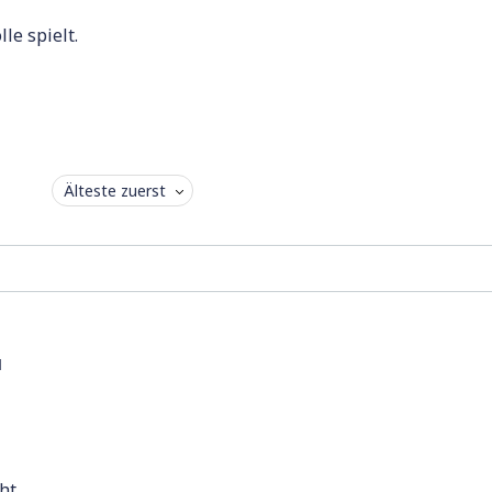
lle spielt.
Älteste zuerst
l
ht.