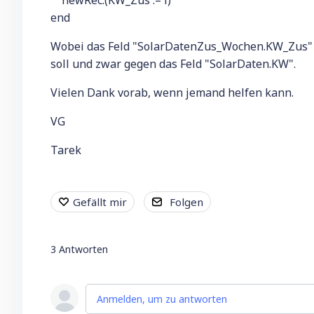
newRec.(KW_Zus := i)
end
Wobei das Feld "SolarDatenZus_Wochen.KW_Zus" d
soll und zwar gegen das Feld "SolarDaten.KW".
Vielen Dank vorab, wenn jemand helfen kann.
VG
Tarek
Gefällt mir
Folgen
3
Antworten
Anmelden, um zu antworten