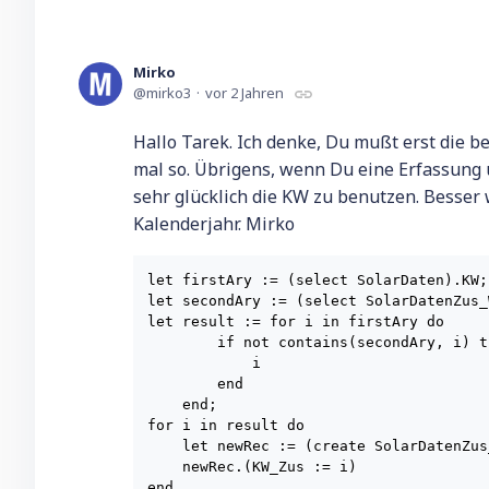
Mirko
mirko3
vor 2 Jahren
Hallo Tarek. Ich denke, Du mußt erst die b
mal so. Übrigens, wenn Du eine Erfassung ü
sehr glücklich die KW zu benutzen. Besser 
Kalenderjahr. Mirko
let firstAry := (select SolarDaten).KW;

let secondAry := (select SolarDatenZus_
let result := for i in firstAry do

        if not contains(secondAry, i) th
            i

        end

    end;

for i in result do

    let newRec := (create SolarDatenZus
    newRec.(KW_Zus := i)
