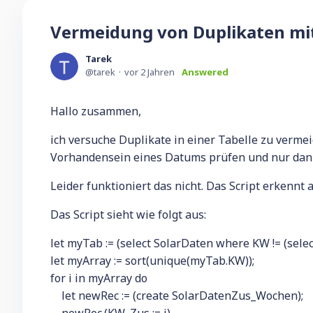
Vermeidung von Duplikaten mit
Tarek
tarek
vor 2 Jahren
Answered
Hallo zusammen,
ich versuche Duplikate in einer Tabelle zu verme
Vorhandensein eines Datums prüfen und nur dann d
Leider funktioniert das nicht. Das Script erkennt
Das Script sieht wie folgt aus:
let myTab := (select SolarDaten where KW != (se
let myArray := sort(unique(myTab.KW));
for i in myArray do
let newRec := (create SolarDatenZus_Wochen);