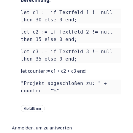
Berechnung:
let c1 := if Textfeld 1 != null
then 30 else 0 end;
let c2 := if Textfeld 2 != null
then 35 else 0 end;
let c3 := if Textfeld 3 != null
then 35 else 0 end;
let counter := c1 + c2 + c3 end;
"Projekt abgeschloßen zu: " +
counter + "%"
Gefällt mir
Anmelden, um zu antworten