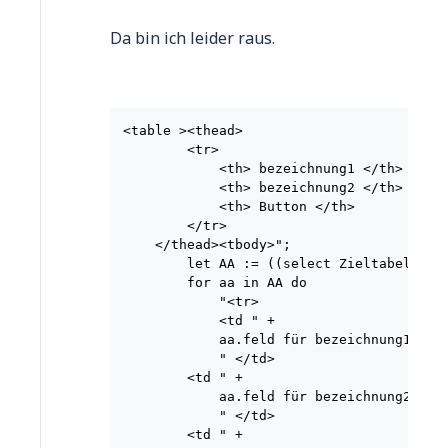
Da bin ich leider raus.
<table ><thead>

        <tr>

            <th> bezeichnung1 </th>

            <th> bezeichnung2 </th>

            <th> Button </th>

        </tr>

    </thead><tbody>";

        let AA := ((select Zieltabelle) o
        for aa in AA do

            "<tr>

            <td " +

            aa.feld für bezeichnung1 +

            " </td>

        <td " +

            aa.feld für bezeichnung2 +

            " </td>

        <td " +
