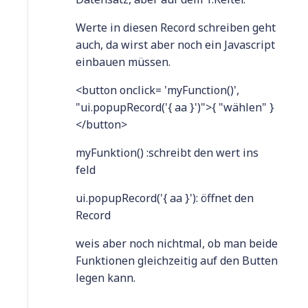
Werte in diesen Record schreiben geht
auch, da wirst aber noch ein Javascript
einbauen müssen.
<button onclick= 'myFunction()',
"ui.popupRecord('{ aa }')">{ "wählen" }
</button>
myFunktion() :schreibt den wert ins
feld
ui.popupRecord('{ aa }'): öffnet den
Record
weis aber noch nichtmal, ob man beide
Funktionen gleichzeitig auf den Butten
legen kann.