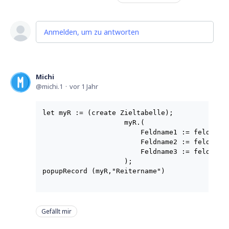
Anmelden, um zu antworten
Michi
michi.1
vor 1 Jahr
let myR := (create Zieltabelle);

                    myR.(

                        Feldname1 := feldinhal
                        Feldname2 := feldinhal
                        Feldname3 := feldinhal
                    );

popupRecord (myR,"Reitername")

Gefällt mir