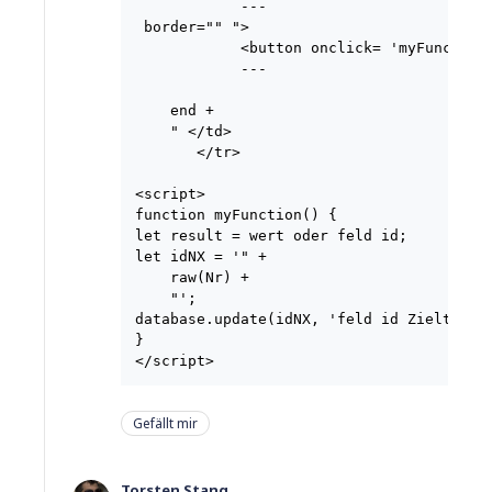
            ---

 border="" ">

            <button onclick= 'myFunction(
            ---

    end +

    " </td>

       </tr>

<script>

function myFunction() {

let result = wert oder feld id;

let idNX = '" +

    raw(Nr) +

    "';

database.update(idNX, 'feld id Zieltabell
}

Gefällt mir
Torsten Stang