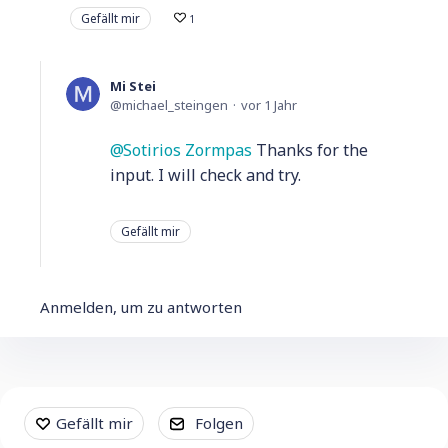
Gefällt mir
1
Mi Stei
michael_steingen
vor 1 Jahr
Sotirios Zormpas
Thanks for the
input. I will check and try.
Gefällt mir
Anmelden, um zu antworten
Content aside
Gefällt mir
Folgen