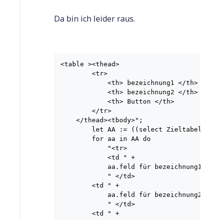
Da bin ich leider raus.
<table ><thead>

        <tr>

            <th> bezeichnung1 </th>

            <th> bezeichnung2 </th>

            <th> Button </th>

        </tr>

    </thead><tbody>";

        let AA := ((select Zieltabelle) o
        for aa in AA do

            "<tr>

            <td " +

            aa.feld für bezeichnung1 +

            " </td>

        <td " +

            aa.feld für bezeichnung2 +

            " </td>

        <td " +
