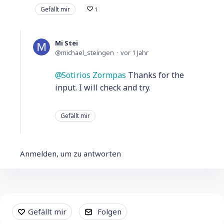
Gefällt mir
1
Mi Stei
michael_steingen
vor 1 Jahr
Sotirios Zormpas
Thanks for the
input. I will check and try.
Gefällt mir
Anmelden, um zu antworten
Content aside
Gefällt mir
Folgen