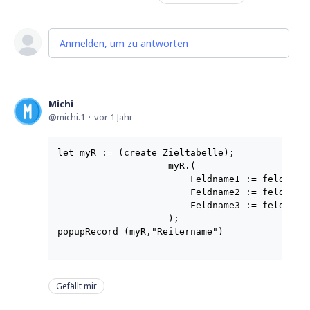
Anmelden, um zu antworten
Michi
michi.1
vor 1 Jahr
let myR := (create Zieltabelle);

                    myR.(

                        Feldname1 := feldinhal
                        Feldname2 := feldinhal
                        Feldname3 := feldinhal
                    );

popupRecord (myR,"Reitername")

Gefällt mir