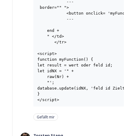
            ---

 border="" ">

            <button onclick= 'myFunction(
            ---

    end +

    " </td>

       </tr>

<script>

function myFunction() {

let result = wert oder feld id;

let idNX = '" +

    raw(Nr) +

    "';

database.update(idNX, 'feld id Zieltabell
}

Gefällt mir
Torsten Stang