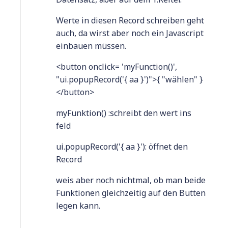
Werte in diesen Record schreiben geht
auch, da wirst aber noch ein Javascript
einbauen müssen.
<button onclick= 'myFunction()',
"ui.popupRecord('{ aa }')">{ "wählen" }
</button>
myFunktion() :schreibt den wert ins
feld
ui.popupRecord('{ aa }'): öffnet den
Record
weis aber noch nichtmal, ob man beide
Funktionen gleichzeitig auf den Butten
legen kann.