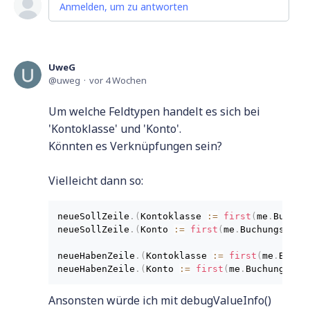
Anmelden, um zu antworten
UweG
uweg
vor 4 Wochen
Um welche Feldtypen handelt es sich bei
'Kontoklasse' und 'Konto'.
Könnten es Verknüpfungen sein?
Vielleicht dann so:
neueSollZeile
.
(
Kontoklasse 
:
=
first
(
me
.
Buchun
neueSollZeile
.
(
Konto 
:
=
first
(
me
.
Buchungszeil
neueHabenZeile
.
(
Kontoklasse 
:
=
first
(
me
.
Buchu
neueHabenZeile
.
(
Konto 
:
=
first
(
me
.
Buchungszei
Ansonsten würde ich mit debugValueInfo()