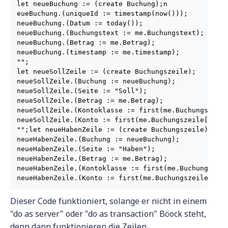
let neueBuchung := (create Buchung);n

eueBuchung.(uniqueId := timestamp(now()));

neueBuchung.(Datum := today());

neueBuchung.(Buchungstext := me.Buchungstext);

neueBuchung.(Betrag := me.Betrag);

neueBuchung.(timestamp := me.timestamp);

"";

let neueSollZeile := (create Buchungszeile);

neueSollZeile.(Buchung := neueBuchung);

neueSollZeile.(Seite := "Soll");

neueSollZeile.(Betrag := me.Betrag);

neueSollZeile.(Kontoklasse := first(me.Buchungszeile
neueSollZeile.(Konto := first(me.Buchungszeile[text(
"";let neueHabenZeile := (create Buchungszeile);

neueHabenZeile.(Buchung := neueBuchung);

neueHabenZeile.(Seite := "Haben");

neueHabenZeile.(Betrag := me.Betrag);

neueHabenZeile.(Kontoklasse := first(me.Buchungszeil
neueHabenZeile.(Konto := first(me.Buchungszeile[tex
Dieser Code funktioniert, solange er nicht in einem
"do as server" oder "do as transaction" Böock steht,
denn dann funktionieren die Zeilen