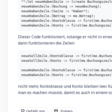
"";let neueHabenZeile := (create Buchungszeile
neueHabenZeile.(Buchung := neueBuchung);

neueHabenZeile.(Seite := "Haben");

neueHabenZeile.(Betrag := me.Betrag);

neueHabenZeile.(Kontoklasse := first(me.Buchu
neueHabenZeile.(Konto := first(me.Buchungszei
Dieser Code funktioniert, solange er nicht in eine
dann funktionieren die Zeilen
neueSollZeile.(Kontoklasse := first(me.Buchun
neueSollZeile.(Konto := first(me.Buchungszeil
neueHabenZeile.(Kontoklasse := first(me.Buchu
neueHabenZeile.(Konto := first(me.Buchungszei
nicht mehr, Kontoklasse und Konto bleiben leer. K
man es machen müsste, damit es auch in einem sol
Gefällt mir
Folgen