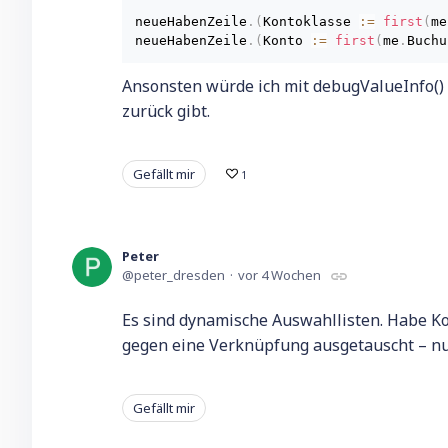
neueHabenZeile
.
(
Kontoklasse 
:
=
first
(
me
neueHabenZeile
.
(
Konto 
:
=
first
(
me
.
Buchu
Ansonsten würde ich mit debugValueInfo() ver
zurück gibt.
Gefällt mir
1
Peter
peter_dresden
vor 4 Wochen
Es sind dynamische Auswahllisten. Habe K
gegen eine Verknüpfung ausgetauscht – nu
Gefällt mir