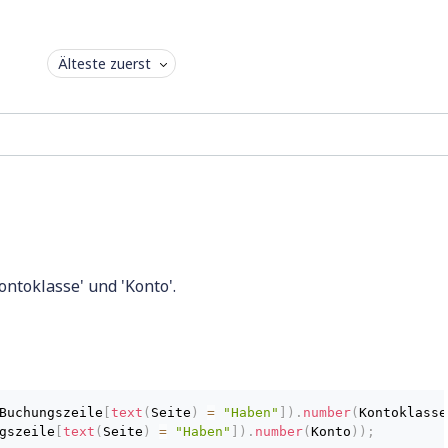
Älteste zuerst
ontoklasse' und 'Konto'.
Buchungszeile
[
text
(
Seite
)
=
"Haben"
]
)
.
number
(
Kontoklasse
gszeile
[
text
(
Seite
)
=
"Haben"
]
)
.
number
(
Konto
)
)
;