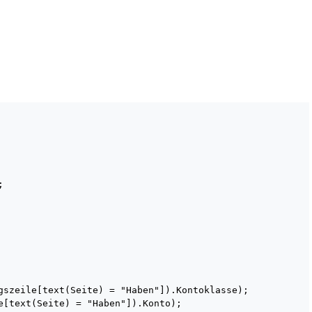


gszeile[text(Seite) = "Haben"]).Kontoklasse);

e[text(Seite) = "Haben"]).Konto);
