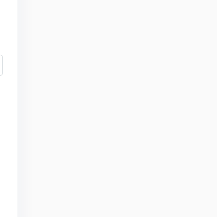
)
)
;