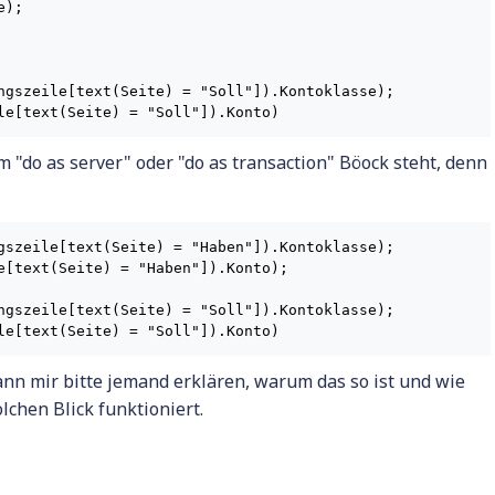
);

ngszeile[text(Seite) = "Soll"]).Kontoklasse);

le[text(Seite) = "Soll"]).Konto)
m "do as server" oder "do as transaction" Böock steht, denn
gszeile[text(Seite) = "Haben"]).Kontoklasse);

e[text(Seite) = "Haben"]).Konto);

ngszeile[text(Seite) = "Soll"]).Kontoklasse);

le[text(Seite) = "Soll"]).Konto)
ann mir bitte jemand erklären, warum das so ist und wie
chen Blick funktioniert.