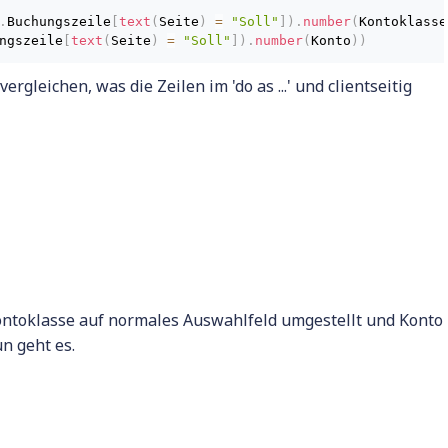
.
Buchungszeile
[
text
(
Seite
)
=
"Soll"
]
)
.
number
(
Kontoklasse
ngszeile
[
text
(
Seite
)
=
"Soll"
]
)
.
number
(
Konto
)
)
gleichen, was die Zeilen im 'do as ...' und clientseitig
ontoklasse auf normales Auswahlfeld umgestellt und Konto
n geht es.