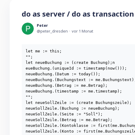
do as server / do as transaction
Peter
peter_dresden
vor 1 Monat
let me := this;

"";

let neueBuchung := (create Buchung);n

eueBuchung.(uniqueId := timestamp(now()));

neueBuchung.(Datum := today());

neueBuchung.(Buchungstext := me.Buchungstext);
neueBuchung.(Betrag := me.Betrag);

neueBuchung.(timestamp := me.timestamp);

"";

let neueSollZeile := (create Buchungszeile);

neueSollZeile.(Buchung := neueBuchung);

neueSollZeile.(Seite := "Soll");

neueSollZeile.(Betrag := me.Betrag);

neueSollZeile.(Kontoklasse := first(me.Buchun
neueSollZeile.(Konto := first(me.Buchungszeil