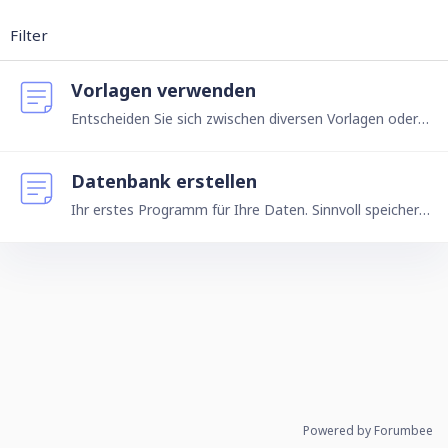
Filter
Vorlagen verwenden
Entscheiden Sie sich zwischen diversen Vorlagen oder gestalten Sie Ihre eigene Datenbank. Ninox bietet eine Vielzahl von Vorlagen, die Sie nach Bedarf verwenden können, z.B.…
Datenbank erstellen
Ihr erstes Programm für Ihre Daten. Sinnvoll speichern und verknüpfen ... und alles jederzeit und schnell wiederfinden. So geht's Gehen Sie zur Startseite von Ninox und klicken Sie auf den Button…
Powered by Forumbee