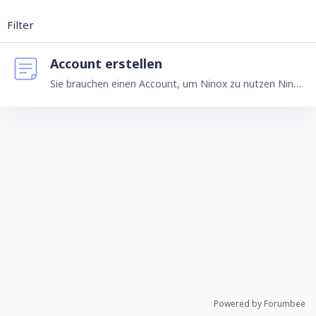
Filter
Account erstellen
Sie brauchen einen Account, um Ninox zu nutzen Ninox ist eine Saas (Software as a Service), das heißt Sie arbeiten cloud-basiert. Dort in der Cloud wird Ihnen Ninox zur Verfügung gestellt und Sie…
Powered by Forumbee