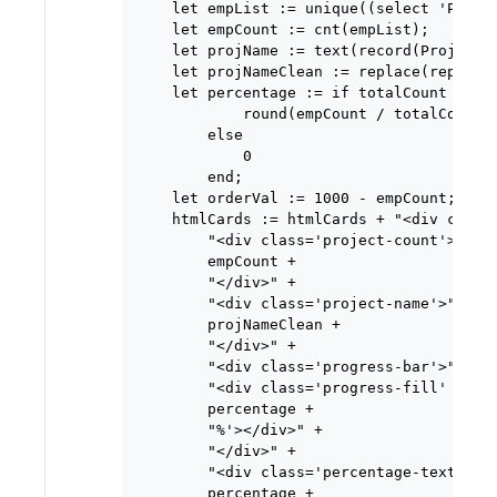
    let empList := unique((select 'Planni
    let empCount := cnt(empList);

    let projName := text(record(Projects,
    let projNameClean := replace(replace(
    let percentage := if totalCount > 0 t
            round(empCount / totalCount *
        else

            0

        end;

    let orderVal := 1000 - empCount;

    htmlCards := htmlCards + "<div class=
        "<div class='project-count'>" +

        empCount +

        "</div>" +

        "<div class='project-name'>" +

        projNameClean +

        "</div>" +

        "<div class='progress-bar'>" +

        "<div class='progress-fill' style
        percentage +

        "%'></div>" +

        "</div>" +

        "<div class='percentage-text'>" +
        percentage +
