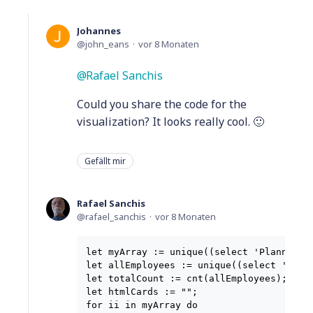
Johannes
john_eans
vor 8 Monaten
Rafael Sanchis
Could you share the code for the
visualization? It looks really cool. 🙂
Gefällt mir
Rafael Sanchis
rafael_sanchis
vor 8 Monaten
let myArray := unique((select 'Planning D
let allEmployees := unique((select 'Plann
let totalCount := cnt(allEmployees);

let htmlCards := "";

for ii in myArray do
