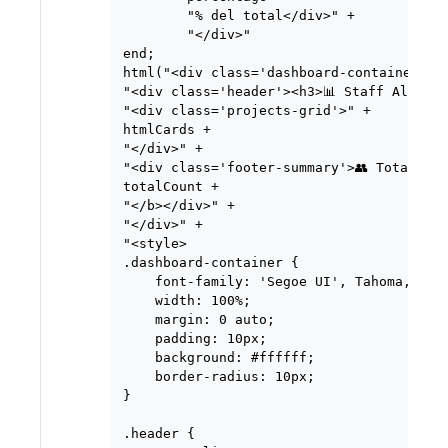
        "% del total</div>" +

        "</div>"

end;

html("<div class='dashboard-container'>" 
"<div class='header'><h3>📊 Staff Allocat
"<div class='projects-grid'>" +

htmlCards +

"</div>" +

"<div class='footer-summary'>👥 Total Emp
totalCount +

"</b></div>" +

"</div>" +

"<style>

.dashboard-container {

    font-family: 'Segoe UI', Tahoma, Gene
    width: 100%;

    margin: 0 auto;

    padding: 10px;

    background: #ffffff;

    border-radius: 10px;

}

.header {
