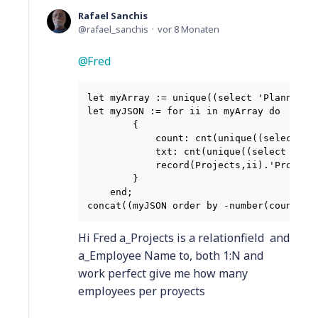
Rafael Sanchis
rafael_sanchis
vor 8 Monaten
Fred
let myArray := unique((select 'Planning D
let myJSON := for ii in myArray do

        {

            count: cnt(unique((select 'Pl
            txt: cnt(unique((select 'Plan
            record(Projects,ii).'Project 
        }

    end;

Hi Fred a_Projects is a relationfield and
a_Employee Name to, both 1:N and
work perfect give me how many
employees per proyects