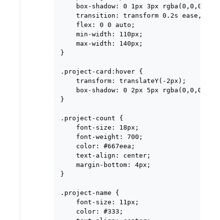
    box-shadow: 0 1px 3px rgba(0,0,0,0.1)
    transition: transform 0.2s ease, box-
    flex: 0 0 auto;

    min-width: 110px;

    max-width: 140px;

}

.project-card:hover {

    transform: translateY(-2px);

    box-shadow: 0 2px 5px rgba(0,0,0,0.15
}

.project-count {

    font-size: 18px;

    font-weight: 700;

    color: #667eea;

    text-align: center;

    margin-bottom: 4px;

}

.project-name {

    font-size: 11px;

    color: #333;
