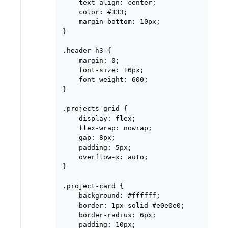
    text-align: center;

    color: #333;

    margin-bottom: 10px;

}

.header h3 {

    margin: 0;

    font-size: 16px;

    font-weight: 600;

}

.projects-grid {

    display: flex;

    flex-wrap: nowrap;

    gap: 8px;

    padding: 5px;

    overflow-x: auto;

}

.project-card {

    background: #ffffff;

    border: 1px solid #e0e0e0;

    border-radius: 6px;

    padding: 10px;
