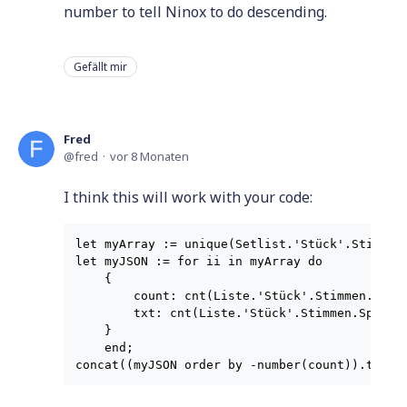
number to tell Ninox to do descending.
Gefällt mir
Fred
fred
vor 8 Monaten
I think this will work with your code:
let myArray := unique(Setlist.'Stück'.Stimmen.
let myJSON := for ii in myArray do

    {

        count: cnt(Liste.'Stück'.Stimmen.Spur[
        txt: cnt(Liste.'Stück'.Stimmen.Spur[In
    }

    end;
