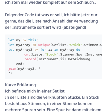
ich steh mal wieder komplett auf dem Schlauch...
Folgender Code tut was er soll, ich hätte jetzt nur
gerne, das die Liste nach Anzahl der Verwendung
der Instrumente sortiert wird. (absteigend)
let
 my 
:
=
this
;
let
 myArray 
:
=
unique
(
Setlist
.
'Stück'
.
Stimmen
.
Spur
.
let
 myArray2 
:
=
for
 ii 
in
 myArray 
do
 cnt
(
Liste
.
'Stück'
.
Stimmen
.
Spur
[
Instrument 
=
 record
(
Instrument
,
ii
)
.
Bezeichnung

    end
;
join
(
myArray2
,
 "

"
)
Kurze Erklärung:
ich befinde mich in einer Setlist.
In der Liste sind die verknüpften Stücke. Ein Stück
besteht aus Stimmen, in einer Stimme können
mehrere Spuren sein. Eine Spur ist dann mit einem