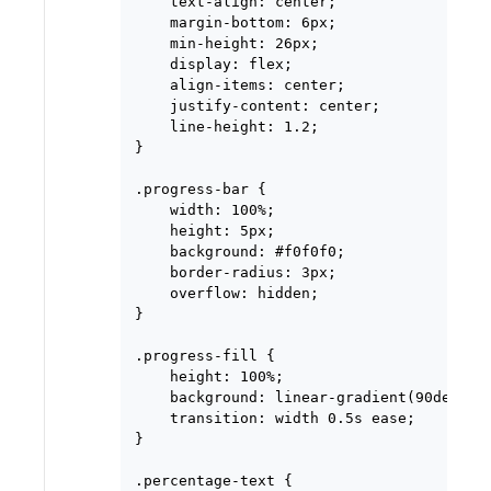
    text-align: center;

    margin-bottom: 6px;

    min-height: 26px;

    display: flex;

    align-items: center;

    justify-content: center;

    line-height: 1.2;

}

.progress-bar {

    width: 100%;

    height: 5px;

    background: #f0f0f0;

    border-radius: 3px;

    overflow: hidden;

}

.progress-fill {

    height: 100%;

    background: linear-gradient(90deg, #6
    transition: width 0.5s ease;

}

.percentage-text {
