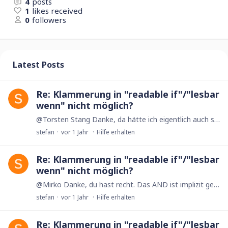
4
posts
1
likes received
0
followers
Latest Posts
Re: Klammerung in "readable if"/"lesbar
wenn" nicht möglich?
@Torsten Stang Danke, da hätte ich eigentlich auch selbst drauf kommen können ;-) Hübsch ist das vielleicht nicht, aber in meinen Augen gut verständlich, was ich viel wichtiger finde.…
stefan
vor 1 Jahr
Hilfe erhalten
Re: Klammerung in "readable if"/"lesbar
wenn" nicht möglich?
@Mirko Danke, du hast recht. Das AND ist implizit geklammert, daher werden die Klammern automatisch entfernt. Mein Statement vom ersten Post funktioniert also tatsächlich wie gewünscht,…
stefan
vor 1 Jahr
Hilfe erhalten
Re: Klammerung in "readable if"/"lesbar