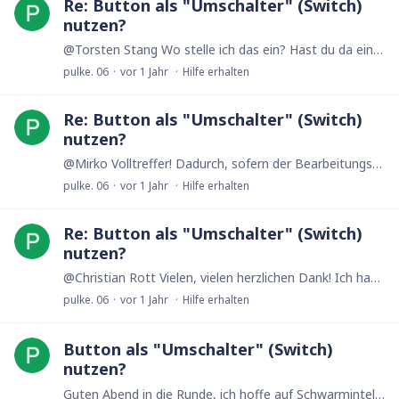
Re: Button als "Umschalter" (Switch)
nutzen?
@Torsten Stang Wo stelle ich das ein? Hast du da ein Beispiel? Ich nutze wie gesagt Ninox am MacBook über die Anwendung direkt, also nicht Browser. Ich kann derzeit die Einstellungen nicht dazu…
pulke. 06
vor 1 Jahr
Hilfe erhalten
Re: Button als "Umschalter" (Switch)
nutzen?
@Mirko Volltreffer! Dadurch, sofern der Bearbeitungsmodus auf der iPhone-App nicht aktiv ist, zeigt es im Anschluss dieses Feld ebenfalls nicht mehr mit an. Wieder etwas gelernt.…
pulke. 06
vor 1 Jahr
Hilfe erhalten
Re: Button als "Umschalter" (Switch)
nutzen?
@Christian Rott Vielen, vielen herzlichen Dank! Ich habe dein Beispiel mit der Version 2, dem Button, heruntergeladen, angeschaut und dann exakt so umgesetzt (natürlich andere Namen).…
pulke. 06
vor 1 Jahr
Hilfe erhalten
Button als "Umschalter" (Switch)
nutzen?
Guten Abend in die Runde, ich hoffe auf Schwarmintelligenz. Wie erkläre ich das am Besten. 😅 Wunsch: Einen Button, der, sobald man diesen das erste Mal anklickt,…