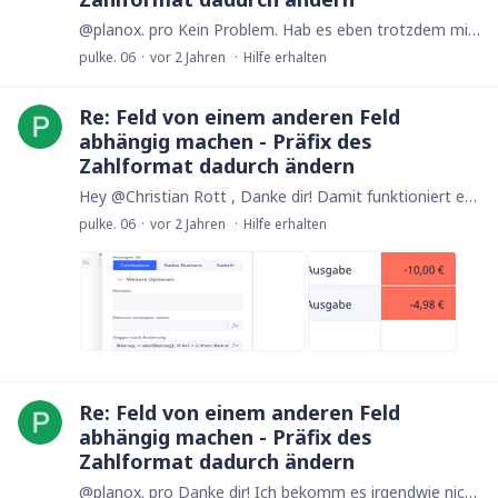
@planox. pro Kein Problem. Hab es eben trotzdem mit deinem jetzigen Code getestet. Funktioniert einwandfrei. Merci.
pulke. 06
vor 2 Jahren
Hilfe erhalten
Re: Feld von einem anderen Feld
abhängig machen - Präfix des
Zahlformat dadurch ändern
Hey @Christian Rott , Danke dir! Damit funktioniert es sofort. Perfekt. Viele Dank dafür. Auch @planox. pro 🙌. Ich wähle die Art aus, also z. B. "Ausgabe",…
pulke. 06
vor 2 Jahren
Hilfe erhalten
Re: Feld von einem anderen Feld
abhängig machen - Präfix des
Zahlformat dadurch ändern
@planox. pro Danke dir! Ich bekomm es irgendwie nicht hin. Habe den Code von dir in den Trigger "Nach Änderung" im Auswahlfeld "Art" eingefügt und anschließend getestet.…