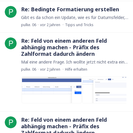
Re: Bedingte Formatierung erstellen
Gibt es da schon ein Update, wie es für Datumsfelder, wie @Stefanie Kennes es erwähnte, aussieht? Ich habe mir eine Tabelle erstellt, in der ich meine privaten Bestellungen eingetragen habe.…
pulke. 06
vor 2 Jahren
Tipps und Tricks
Re: Feld von einem anderen Feld
abhängig machen - Präfix des
Zahlformat dadurch ändern
Mal eine andere Frage. Ich wollte jetzt nicht extra einen neuen Thread dadurch öffnen. Kann es sein, dass nur in der Cloud-Version, bzw. generell nur im Browser die Kommentar/Notizsektion in Ninox…
pulke. 06
vor 2 Jahren
Hilfe erhalten
Re: Feld von einem anderen Feld
abhängig machen - Präfix des
Zahlformat dadurch ändern