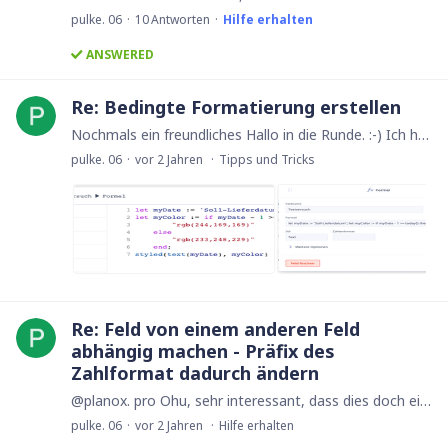
pulke. 06
10
Antworten
Hilfe erhalten
ANSWERED
Re: Bedingte Formatierung erstellen
Nochmals ein freundliches Hallo in die Runde. :-) Ich habe mich in den letzten 2 Monaten nochmals daran versucht, bekomme es aber irgendwie nicht auf die Reihe.…
pulke. 06
vor 2 Jahren
Tipps und Tricks
Re: Feld von einem anderen Feld
abhängig machen - Präfix des
Zahlformat dadurch ändern
@planox. pro Ohu, sehr interessant, dass dies doch ein sozusagen exklusives Feature ist/bleibt. Danke für den Hinweis dazu und, dass es besser ist, dass nicht zu nutzen und lieber selbst etwas zu…
pulke. 06
vor 2 Jahren
Hilfe erhalten