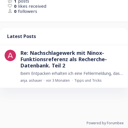
1
posts
0
likes received
0
followers
Latest Posts
Re: Nachschlagewerk mit Ninox-
Funktionsreferenz als Recherche-
Datenbank. Teil 2
Beim Entpacken erhalten ich eine Fehlermeldung, dass die Datei möglicherweise beschädigt ist. Liegt der Fehler bei mir?
anja. ashauer
vor 3 Monaten
Tipps und Tricks
Powered by Forumbee