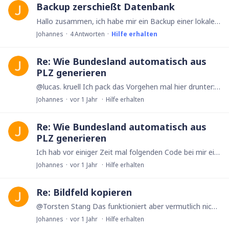
Backup zerschießt Datenbank
Hallo zusammen, ich habe mir ein Backup einer lokalen Datenbank erstellt und wollte diese in ein Clou-Team hochladen. Mir ist nach einer Weile aufgefallen,…
Johannes
4
Antworten
Hilfe erhalten
Re: Wie Bundesland automatisch aus
PLZ generieren
@lucas. kruell Ich pack das Vorgehen mal hier drunter: Du hast bei dir in der Vorlage bereits das Feld "PLZ", "Ort" und "Bundesland". Wie bei @planox. pro öffnest du die Optionen beim Textfeld PLZ…
Johannes
vor 1 Jahr
Hilfe erhalten
Re: Wie Bundesland automatisch aus
PLZ generieren
Ich hab vor einiger Zeit mal folgenden Code bei mir eingebaut. Sollte das tun, was du brauchst: let response := http("GET", "https://openplzapi.org/de/Localities?postalCode=" + PLZ); if response.…
Johannes
vor 1 Jahr
Hilfe erhalten
Re: Bildfeld kopieren
@Torsten Stang Das funktioniert aber vermutlich nicht mit der MacApp ohne Abo?
Johannes
vor 1 Jahr
Hilfe erhalten