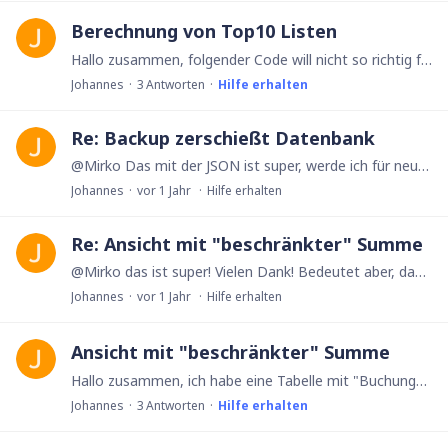
Berechnung von Top10 Listen
Hallo zusammen, folgender Code will nicht so richtig funktionieren. (siehe unten) Was soll er machen? Ich bin in einem Event und hier gab es Einnahmen und Ausgaben.…
Johannes
3
Antworten
Hilfe erhalten
Re: Backup zerschießt Datenbank
@Mirko Das mit der JSON ist super, werde ich für neue Apps so auch umsetzen, erscheint mir etwas konsistenter. Ich hab jetzt nochmal x-verschiedene Wege getestet: es ist tatsächlich so,…
Johannes
vor 1 Jahr
Hilfe erhalten
Re: Ansicht mit "beschränkter" Summe
@Mirko das ist super! Vielen Dank! Bedeutet aber, dass es in der Ansicht von Ninox nicht geht und man sich mit HTML behelfen muss? Sehr gut, wieder was zu lernen 😅
Johannes
vor 1 Jahr
Hilfe erhalten
Ansicht mit "beschränkter" Summe
Hallo zusammen, ich habe eine Tabelle mit "Buchungen," eine Tabelle mit "Buchungstypen" und eine Tabelle mit "Buchungsjahren". Die Buchung wird jeweils einem Buchungstyp und einem Buchungsjahr…
Johannes
3
Antworten
Hilfe erhalten