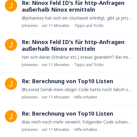
Re: Ninox Feld ID's für http-Anfragen
außerhalb Ninox ermitteln
@Johannes hat sich ein stückweit erledigt, gibt ja jetzt fieldID() ;-)
Johannes
vor 11 Monaten
Tipps und Tricks
Re: Ninox Feld ID's für http-Anfragen
außerhalb Ninox ermitteln
Hat sich daran (Struktur etc.) etwas geändert? Bei mir wird {"result":"Unauthorized"} ausgegeben, obwohl der verwendete Key ansich für API-Aufrufe funktioniert.
Johannes
vor 11 Monaten
Tipps und Tricks
Re: Berechnung von Top10 Listen
@Leonid Semik mein obiger Code hatte noch falsch sortiert (musste ich eben feststellen), ansonsten aber funktioniert... Ich hatte heute Mittag Windows Edge und Windows Chrome ausprobiert,…
Johannes
vor 11 Monaten
Hilfe erhalten
Re: Berechnung von Top10 Listen
Was mich noch mehr verwirrt: Folgender Code scheint zu funktionieren... let my := this; let myKontakte := ((select Kontakte where cnt(Kostenteile[Event = my and Anteilswert < 0]) > 0) order by…
Johannes
vor 11 Monaten
Hilfe erhalten