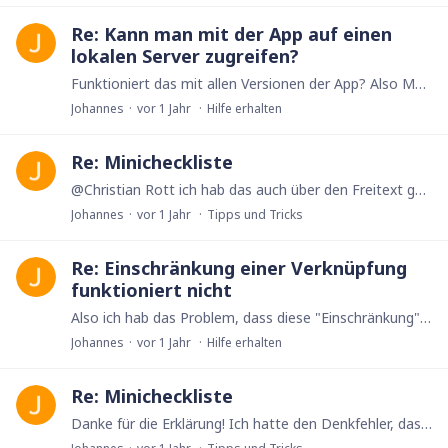
Re: Kann man mit der App auf einen
lokalen Server zugreifen?
Funktioniert das mit allen Versionen der App? Also Mac und iOS/iPad?
Johannes
vor 1 Jahr
Hilfe erhalten
Re: Minicheckliste
@Christian Rott ich hab das auch über den Freitext gelöst. Wenn ich nach der Aufgabe noch @NAME eingebe wird es dem oder den entsprechenden Usern zugeordnet.
Johannes
vor 1 Jahr
Tipps und Tricks
Re: Einschränkung einer Verknüpfung
funktioniert nicht
Also ich hab das Problem, dass diese "Einschränkung" bei verknüpften Feldern teilweise (nicht immer, aber immer mal wieder) nur funktioniert, wenn bei "Feld anzeigen als" Pop-Up ausgewählt ist.…
Johannes
vor 1 Jahr
Hilfe erhalten
Re: Minicheckliste
Danke für die Erklärung! Ich hatte den Denkfehler, das die Checkboxen des dMulti ja nicht die Checkboxen der einzelnen „wishes“ sind. Hab mich da jetzt auch mal ausgiebiger mit befasst und endlich…