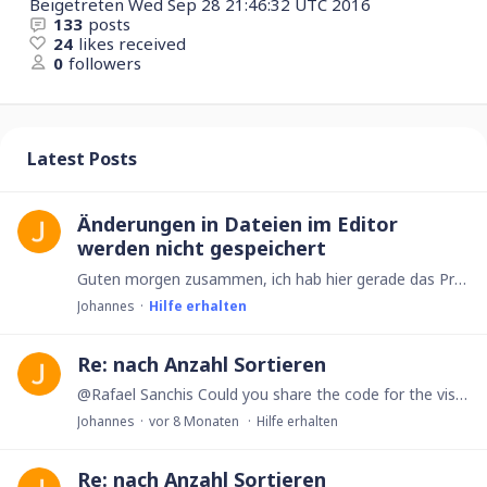
Beigetreten
Wed Sep 28 21:46:32 UTC 2016
133
posts
24
likes received
0
followers
Latest Posts
Änderungen in Dateien im Editor
werden nicht gespeichert
Guten morgen zusammen, ich hab hier gerade das Problem, dass Änderungen und Anmerkungen im Datei-Editor nicht gespeichert werden. Es wird zwar zunächst alles korrekt angezeigt,…
Johannes
Hilfe erhalten
Re: nach Anzahl Sortieren
@Rafael Sanchis Could you share the code for the visualization? It looks really cool. 🙂
Johannes
vor 8 Monaten
Hilfe erhalten
Re: nach Anzahl Sortieren