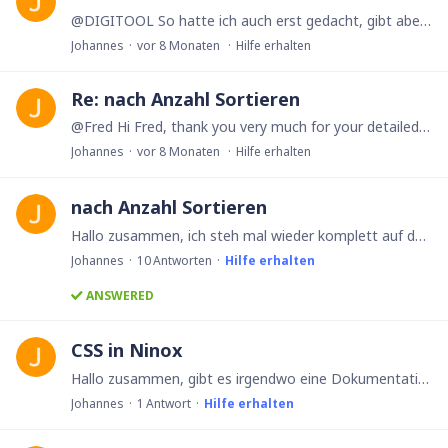
@DIGITOOL So hatte ich auch erst gedacht, gibt aber z.B. aber Probleme bei 10x Instrument 1 und 9x Instrument 2 Die Lösung von Fred ist spitze. Ich hab zwar etwas gebraucht,…
Johannes
vor 8 Monaten
Hilfe erhalten
Re: nach Anzahl Sortieren
@Fred Hi Fred, thank you very much for your detailed reply — that works perfectly! I really appreciate the way you explained the logic behind the JSON approach.…
Johannes
vor 8 Monaten
Hilfe erhalten
nach Anzahl Sortieren
Hallo zusammen, ich steh mal wieder komplett auf dem Schlauch... Folgender Code tut was er soll, ich hätte jetzt nur gerne, das die Liste nach Anzahl der Verwendung der Instrumente sortiert wird.…
Johannes
10
Antworten
Hilfe erhalten
ANSWERED
CSS in Ninox
Hallo zusammen, gibt es irgendwo eine Dokumentation darüber, wie ich mit CSS in der Web-App verschiedene Elemente gestalten kann? Beispielsweise würde ich gerne alle Buttons einheitlich gestalten und…
Johannes
1
Antwort
Hilfe erhalten