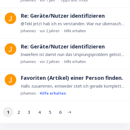
Johannes
vor 1 Jahr
Tipps und Tricks
Re: Geräte/Nutzer identifizieren
@Tekl Jetzt hab ich es verstanden. War nur überrascht, dass es plötzlich um die Feld-IDs ging und nichtmehr um die Geräte ID. Aber jetzt ist das Zusammenspiel klar 👍
Johannes
vor 2 Jahren
Hilfe erhalten
Re: Geräte/Nutzer identifizieren
Inwiefern ist damit nun das Ursprungsproblem gelöst? Ich komm da grad nicht ganz mit und würd mich über etwas Licht im Dunkeln freuen 🙂
Johannes
vor 2 Jahren
Hilfe erhalten
Favoriten (Artikel) einer Person finden.
Hallo zusammen, entweder steh ich gerade komplett auf dem Schlauch oder es ist wirklich nicht ganz so einfach. Ich habe eine Tabelle mit Buchungen. Darin ist die Verknüpfung zu einer Person und zu…
Johannes
Hilfe erhalten
1
2
3
4
5
6