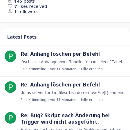
145
posts
7
likes received
1
followers
Latest Posts
Re: Anhang löschen per Befehl
löscht alle Anhänge einer Tabelle: for i in select "Tabellenname" do i.( do as server for f in files(this) do removeFile(f) end end; ) end
Paul Krümmling
vor 11 Monaten
Hilfe erhalten
Re: Anhang löschen per Befehl
do as server for f in files(this) do removeFile(f) end end
Paul Krümmling
vor 11 Monaten
Hilfe erhalten
Re: Bug? Skript nach Änderung bei
Trigger wird nicht ausgeführt.
Hallo Josef, ich hatte das gleiche Problem und habe es gelöst indem ich den "Trigger nach Änderung" wiederhole. in deinem Fall z.B.: a.(Trigger 2 := true); a.(Trigger 2 :=false); a.…