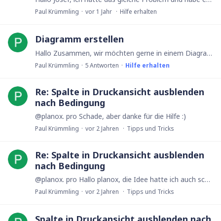
Paul Krümmling
vor 1 Jahr
Hilfe erhalten
Diagramm erstellen
Hallo Zusammen, wir möchten gerne in einem Diagramm die Anzahl aller Projekte eines jeden Jahres abbilden. Alle Projekte haben ein "Startdatum" und ein "Enddatum". 1.…
Paul Krümmling
5
Antworten
Hilfe erhalten
Re: Spalte in Druckansicht ausblenden
nach Bedingung
@planox. pro Schade, aber danke für die Hilfe :)
Paul Krümmling
vor 2 Jahren
Tipps und Tricks
Re: Spalte in Druckansicht ausblenden
nach Bedingung
@planox. pro Hallo planox, die Idee hatte ich auch schon ausprobiert, dann macht er nur leider nix. :D Ich möchte die Spalte mit Code ausblenden, wenn die Spalte keinen Inhalt hat.…
Paul Krümmling
vor 2 Jahren
Tipps und Tricks
Spalte in Druckansicht ausblenden nach