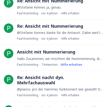
Re: Ansicht mit Nummerierung
@Stefanie Kennes ja, genau
Paul Krümmling
vor 4 Jahren
Hilfe erhalten
Re: Ansicht mit Nummerierung
@Stefanie Kennes danke für die Antwort. Dabei wird leider nur die eindeutige ID angegeben. Ich meinte jedoch die statische Nummerierung, die sich auch nicht ändert, wenn man die Tabelle filtert.
Paul Krümmling
vor 4 Jahren
Hilfe erhalten
Ansicht mit Nummerierung
Hallo Zusammen, wir möchten die Nummerierung, die in einer Tabelle links angezeigt wird, auch in einer Ansicht dargestellt haben. Wie können wir dies realisieren?
Paul Krümmling
7
Antworten
Hilfe erhalten
Re: Ansicht nacht dyn.
Mehrfachauswahl
@planox. pro der Hammer, funktioniert wie gewollt! Dankeschön :)
Paul Krümmling
vor 4 Jahren
Hilfe erhalten