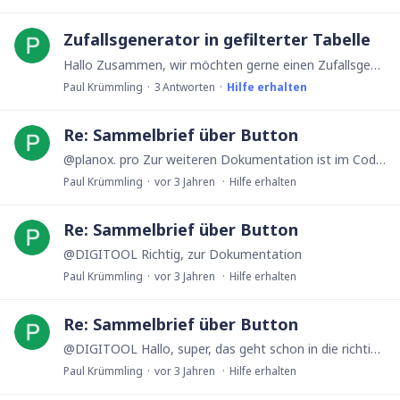
Zufallsgenerator in gefilterter Tabelle
Hallo Zusammen, wir möchten gerne einen Zufallsgenerator in Ninox bauen. Dazu möchten wir gerne, dass der Code einen zufälligen Datensatz aus der Tabelle "Teilnehmer" wählt,…
Paul Krümmling
3
Antworten
Hilfe erhalten
Re: Sammelbrief über Button
@planox. pro Zur weiteren Dokumentation ist im Code vorgesehen, dass der Status im Datensatz der Untertabelle geändert wird. Den Code habe ich schon, fehlt mir sozusagen nur noch die Automation der…
Paul Krümmling
vor 3 Jahren
Hilfe erhalten
Re: Sammelbrief über Button
@DIGITOOL Richtig, zur Dokumentation
Paul Krümmling
vor 3 Jahren
Hilfe erhalten
Re: Sammelbrief über Button
@DIGITOOL Hallo, super, das geht schon in die richtige Richtung. Wir möchten es jedoch nicht einzeln per Mail versenden, sondern ausdrucken und oldschool per Post versenden.…
Paul Krümmling
vor 3 Jahren
Hilfe erhalten