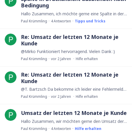
Bedingung
Hallo Zusammen, ich möchte gerne eine Spalte in der Druckansicht ausblenden, wenn diese keine Informationen enthält. Mit dem Code: let AA := cnt('Text 5');…
Paul Krümmling
4
Antworten
Tipps und Tricks
Re: Umsatz der letzten 12 Monate je
Kunde
@Mirko Funktioniert hervorragend. Vielen Dank :)
Paul Krümmling
vor 2 Jahren
Hilfe erhalten
Re: Umsatz der letzten 12 Monate je
Kunde
@T. Bartzsch Da bekomme ich leider eine Fehlermeldung: "Expression does not return a record." und Funktion nicht definiert yearmonth (boolean).
Paul Krümmling
vor 2 Jahren
Hilfe erhalten
Umsatz der letzten 12 Monate je Kunde
Hallo Zusammen, wir möchten gerne den Umsatz der letzten 12 Monate im Kundenkonto abbilden. Wir kommen jedoch nicht weiter. let AA := this; sum((select Rechnungen where CRM = AA and yearmonth(Datum)…
Paul Krümmling
4
Antworten
Hilfe erhalten