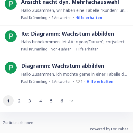
Ansicht nacht dyn. Mehrfachauswahl
Hallo Zusammen, wir haben eine Tabelle "Kunden" und darin eine dynamische Mehrfachauswahl "Projekte". Ein Kunde kann mehreren Projekten zugeordnet sein.…
Paul Krümmling
2
Antworten
Hilfe erhalten
Re: Diagramm: Wachstum abbilden
Habs hinbekommen: let AA := year(Datum); cnt(select Tabelle1 where year(Datum) <= AA)
Paul Krümmling
vor 4 Jahren
Hilfe erhalten
Diagramm: Wachstum abbilden
Hallo Zusammen, ich möchte gerne in einer Tabelle das Wachstum unserer Abos in den einzelnen Jahren abbilden. Wenn ich in einem Diagramm zwei Mal die Spalte "Datum" abbilde mit den Formeln: Spalte 1:…
Paul Krümmling
2
Antworten
1
Hilfe erhalten
1
2
3
4
5
6
Zurück nach oben
Powered by Forumbee